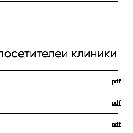
посетителей клиники
pdf
pdf
pdf