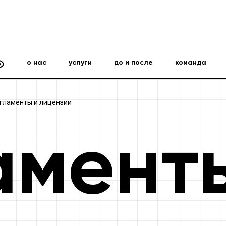
о нас
услуги
до и после
команда
гламенты и лицензии
амент