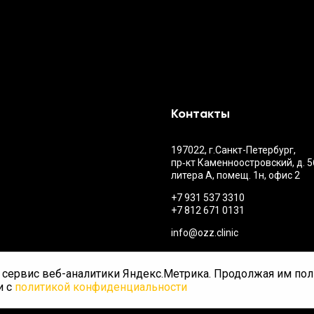
Контакты
197022, г.Санкт-Петербург,
пр‑кт Каменноостровский, д. 56
литера А, помещ. 1н, офис 2
+7 931 537 3310
+7 812 671 0131
info@ozz.clinic
и сервис веб-аналитики Яндекс.Метрика. Продолжая им пол
и с
политикой конфиденциальности