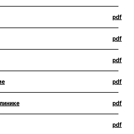
pdf
pdf
pdf
ие
pdf
клинике
pdf
pdf