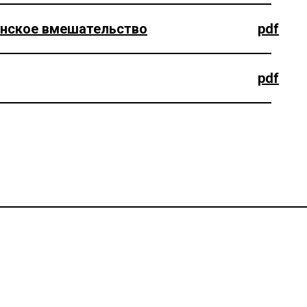
инское вмешательство
pdf
pdf