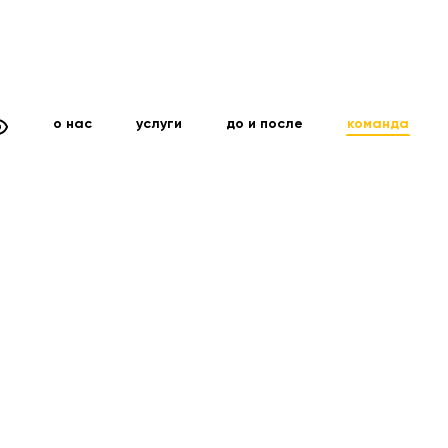
о нас
услуги
до и после
команда