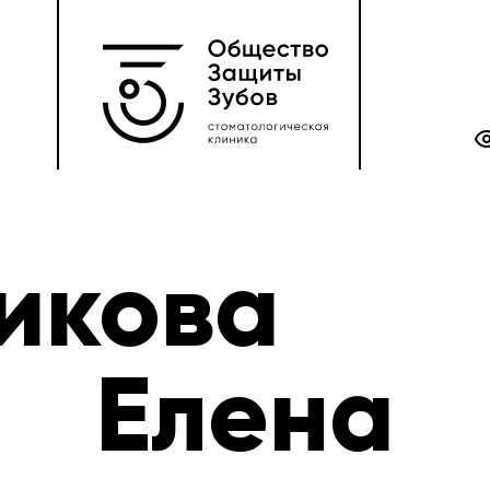
икова
Елена