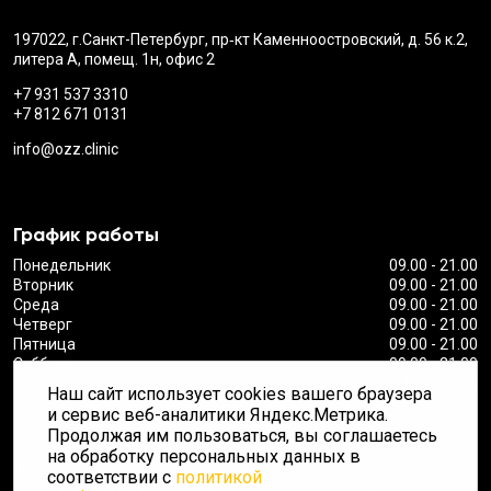
197022, г.Санкт-Петербург, пр‑кт Каменноостровский, д. 56 к.2,
литера А, помещ. 1н, офис 2
+7 931 537 3310
+7 812 671 0131
info@ozz.clinic
График работы
Понедельник
09.00 - 21.00
Вторник
09.00 - 21.00
Среда
09.00 - 21.00
Четверг
09.00 - 21.00
Пятница
09.00 - 21.00
Суббота
09.00 - 21.00
Воскресенье
Выходной
Наш сайт использует cookies вашего браузера
и сервис веб-аналитики Яндекс.Метрика.
Продолжая им пользоваться, вы соглашаетесь
на обработку персональных данных в
Лицензия на осуществление медицинской
соответствии с
политикой
деятельности от 18.11.2021 № ЛО-78-01-011710. Срок