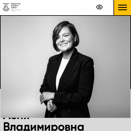
Лисицына
Асия
Владимировна