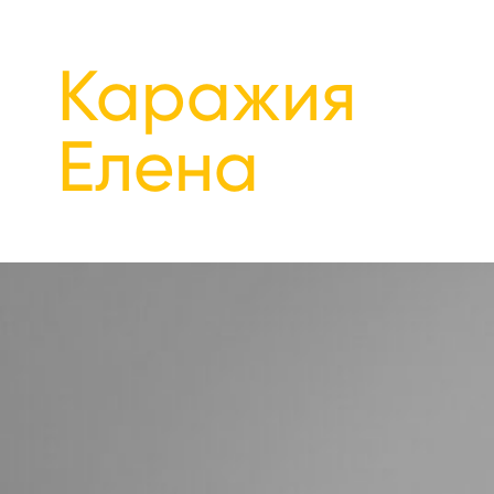
Каражия
Елена