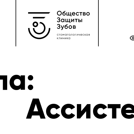
па:
Ассист