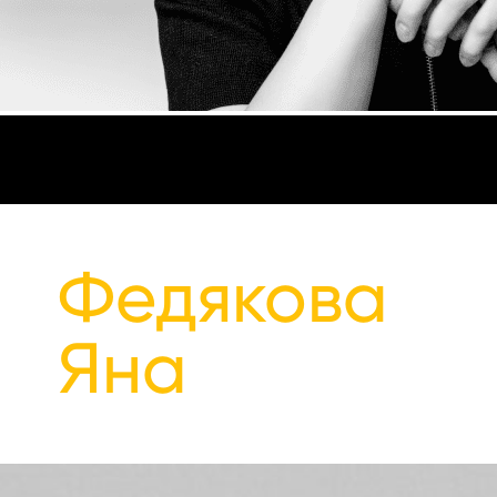
Федякова
Яна