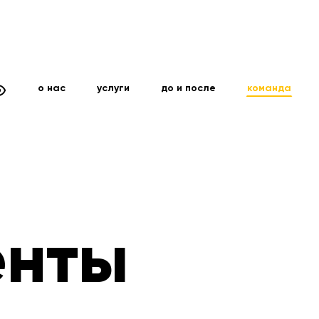
о нас
услуги
до и после
команда
енты